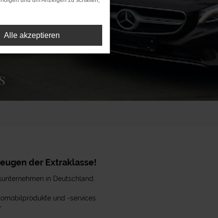
rfolgen und um Anzeigen zu schalten,
Alle akzeptieren
s
zeugen der Extraklasse!
sunternehmen in Deutschland.
utomobilprodukte und -services
.