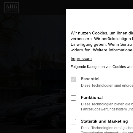
Zum
Hauptinhalt
springen
Wir nutzen Cookies, um Ihnen d
verbessern. Wir berücksichtigen 
Einwilligung geben. Wenn Sie zu 
widerrufen. Weitere Information
Impressum
Folgende Kategorien von Cookies werd
Essentiell
Diese Technologien sind erforde
Funktional
Diese Technologien bieten die b
Fahrzeugbewertungssystem und w
Statistik und Marketing
Diese Technologien ermöglichen