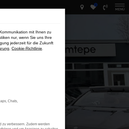
0
MENÜ
 Kommunikation mit Ihnen zu
stiken nur, wenn Sie uns Ihre
ung jederzeit für die Zukunft
ärung
,
Cookie-Richtlinie
.
Maps, Chats,
nd zu verbessern. Zudem werden