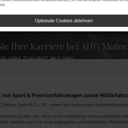
on dritten Werbetreibenden verwendet werden, um Sie auf anderen Webseiten zu ve
ind.
Optionale Cookies ablehnen
Sie Ihre Karriere bei AHG Motor
SIE IHRE ZUKUNFT MIT UNS
t von Sport & Premiumfahrzeugen sowie Militärfahr
G Motors GmbH & Co. KG – einem der exklusivsten Automobilhandel
ternehmen zu sein, das nicht nur für erstklassige und ausgefallene A
steht, sondern auch für seine engagierten und talentierten Mitarbeiter