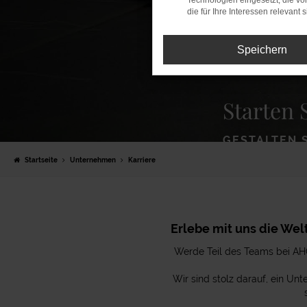
Technologien eingesetzt, die v
die für Ihre Interessen relevant s
Speichern
Starten 
GESTALTEN 
Startseite
Unternehmen
Karriere
Erlebe mit uns die Wel
Werde Teil des Teams bei AH
Wir sind stolz darauf, ein Un