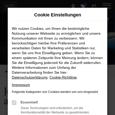
0
Zum
MENÜ
Hauptinhalt
Cookie Einstellungen
springen
Wir nutzen Cookies, um Ihnen die bestmögliche
Nutzung unserer Webseite zu ermöglichen und unsere
Kommunikation mit Ihnen zu verbessern. Wir
Jetzt Wunschfahrzeug
berücksichtigen hierbei Ihre Präferenzen und
verarbeiten Daten für Marketing und Statistiken nur,
anfragen
wenn Sie uns Ihre Einwilligung geben. Wenn Sie zu
einem späteren Zeitpunkt Ihre Meinung ändern, können
WIR HABEN IHREN TRAUMWAGEN
Sie die Einwilligung jederzeit für die Zukunft widerrufen.
Weitere Informationen zum Umfang der
Startseite
Fahrzeugangebote
Fahrzeuganfrage
Datenverarbeitung finden Sie hier:
Datenschutzerklärung
,
Cookie-Richtlinie
.
Impressum
Jetzt Wunschfahrzeug
Folgende Kategorien von Cookies werden von uns eingesetzt:
anfragen
Essentiell
Diese Technologien sind erforderlich, um die
Kernfunktionalität der Webseite zu gewährleisten.