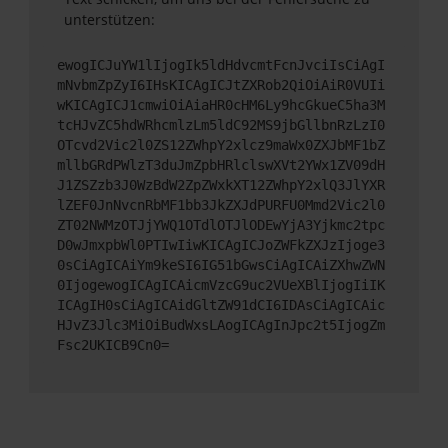
unterstützen:
ewogICJuYW1lIjogIk5ldHdvcmtFcnJvciIsCiAgI
mNvbmZpZyI6IHsKICAgICJtZXRob2QiOiAiR0VUIi
wKICAgICJ1cmwiOiAiaHR0cHM6Ly9hcGkueC5ha3M
tcHJvZC5hdWRhcmlzLm5ldC92MS9jbGllbnRzLzI0
OTcvd2Vic2l0ZS12ZWhpY2xlcz9maWx0ZXJbMF1bZ
mllbGRdPWlzT3duJmZpbHRlclswXVt2YWx1ZV09dH
J1ZSZzb3J0WzBdW2ZpZWxkXT12ZWhpY2xlQ3JlYXR
lZEF0JnNvcnRbMF1bb3JkZXJdPURFU0Mmd2Vic2l0
ZT02NWMzOTJjYWQ1OTdlOTJlODEwYjA3Yjkmc2tpc
D0wJmxpbWl0PTIwIiwKICAgICJoZWFkZXJzIjoge3
0sCiAgICAiYm9keSI6IG51bGwsCiAgICAiZXhwZWN
0IjogewogICAgICAicmVzcG9uc2VUeXBlIjogIiIK
ICAgIH0sCiAgICAidGltZW91dCI6IDAsCiAgICAic
HJvZ3Jlc3MiOiBudWxsLAogICAgInJpc2t5IjogZm
Fsc2UKICB9Cn0=