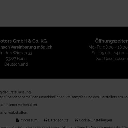
otors GmbH & Co. KG
Öffnungszeite
 nach Vereinbarung möglich
Mo.-Fr.: 08:00 - 18:0
In den Wiesen 33
Sa.: 09:00 - 14:00 
53227 Bonn
So.: Geschlossen
Deutschland
 der Erstzulassung).
egenüber der ehemaligen unverbindlichen Preisempfehlung des Herstellers am Tag
e. Irrtümer vorbehalten.
tümer vorbehalten.
Impressum
Datenschutz
Cookie Einstellungen
bH & Co. KG | Koblenzer Straße 109 | DE-53177 Bonn | info@ahg-motors.de |
Web