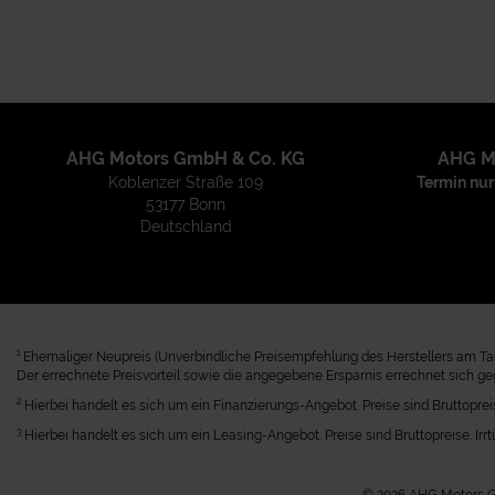
AHG Motors GmbH & Co. KG
AHG M
Koblenzer Straße 109
Termin nur
53177 Bonn
Deutschland
1
Ehemaliger Neupreis (Unverbindliche Preisempfehlung des Herstellers am Tag
Der errechnete Preisvorteil sowie die angegebene Ersparnis errechnet sich g
2
Hierbei handelt es sich um ein Finanzierungs-Angebot. Preise sind Bruttopreis
3
Hierbei handelt es sich um ein Leasing-Angebot. Preise sind Bruttopreise. Irr
© 2026 AHG Motors Gm