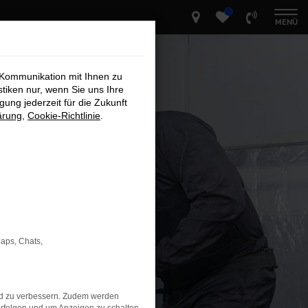
0
MENÜ
 Kommunikation mit Ihnen zu
stiken nur, wenn Sie uns Ihre
ung jederzeit für die Zukunft
ärung
,
Cookie-Richtlinie
.
Maps, Chats,
nd zu verbessern. Zudem werden