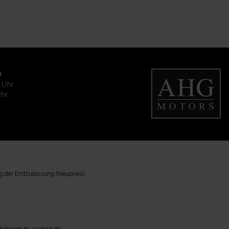
n
0 Uhr
Uhr
 der Erstzulassung (Neupreis).
design by audaris.de