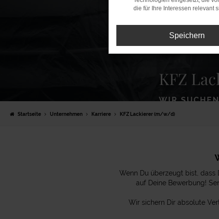
Technologien eingesetzt, die v
die für Ihre Interessen relevant s
Speichern
KFZ Lac
WIR SUCHEN
Startseite
Unternehmen
Karriere
KFZ Lackierer (m/w/d)
Wenn Du überzeugt bist, dass D
auf Deine Bewerbung! Sen
Wir sichern Dir absolute Ve