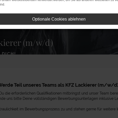
on dritten Werbetreibenden verwendet werden, um Sie auf anderen Webseiten zu ve
ind.
Optionale Cookies ablehnen
kierer (m/w/d)
 DICH!
Werde Teil unseres Teams als KFZ Lackierer (m/w/d)
u die erforderlichen Qualifikationen mitbringst und unser Team bere
de uns bitte Deine vollständigen Bewerbungsunterlagen inklusive L
rtraulichkeit im Bewerbungsprozess zu und stehen gerne für weitere 