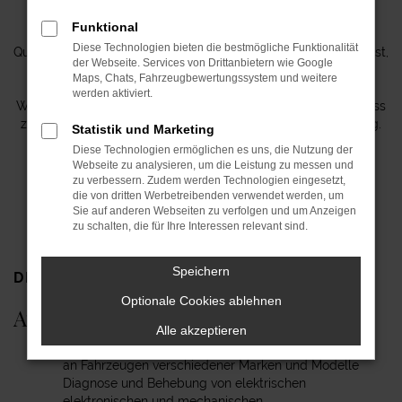
möchte.
Funktional
Wenn Du überzeugt bist, dass Du die erforderlichen
Diese Technologien bieten die bestmögliche Funktionalität
Qualifikationen mitbringst und unser Team bereichern möchtest,
der Webseite. Services von Drittanbietern wie Google
freuen wir uns auf Deine Bewerbung!
Maps, Chats, Fahrzeugbewertungssystem und weitere
werden aktiviert.
Wir sichern Dir absolute Vertraulichkeit im Bewerbungsprozess
zu und stehen gerne für weitere Informationen zur Verfügung.
Statistik und Marketing
Diese Technologien ermöglichen es uns, die Nutzung der
Wir freuen uns darauf, Dich kennenzulernen!
Webseite zu analysieren, um die Leistung zu messen und
zu verbessern. Zudem werden Technologien eingesetzt,
die von dritten Werbetreibenden verwendet werden, um
JETZT BEWERBEN
Sie auf anderen Webseiten zu verfolgen und um Anzeigen
zu schalten, die für Ihre Interessen relevant sind.
Speichern
DEINE
Optionale Cookies ablehnen
Aufgaben
Alle akzeptieren
Durchführung von Wartungs- und Reparaturarbeiten
an Fahrzeugen verschiedener Marken und Modelle
Diagnose und Behebung von elektrischen
elektronischen und mechanischen