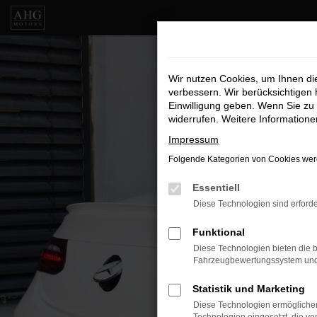
Zum
Hauptinhalt
springen
Wir nutzen Cookies, um Ihnen d
verbessern. Wir berücksichtigen 
Einwilligung geben. Wenn Sie zu 
widerrufen. Weitere Information
Impressum
Folgende Kategorien von Cookies werd
Essentiell
Diese Technologien sind erforde
Funktional
Diese Technologien bieten die b
Fahrzeugbewertungssystem und w
Statistik und Marketing
Diese Technologien ermöglichen