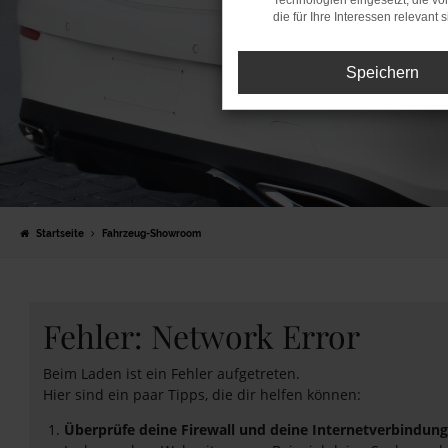
Technologien eingesetzt, die v
die für Ihre Interessen relevant s
Speichern
Startseite
Fahrzeug-Showroom
Fehler: Network Error
Beim Laden ist ein Fehler aufgetreten.
Hier sind ein paar Tipps, die dir helfen können:
Überprüfe deine Firewall und deine Internetverbindung