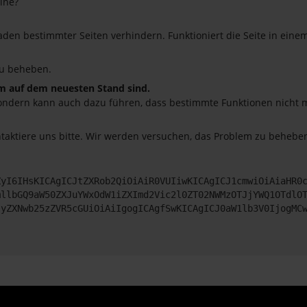
ine?
en bestimmter Seiten verhindern. Funktioniert die Seite in eine
u beheben.
em auf dem neuesten Stand sind.
o, sondern kann auch dazu führen, dass bestimmte Funktionen nicht
ntaktiere uns bitte. Wir werden versuchen, das Problem zu beheben
ZyI6IHsKICAgICJtZXRob2QiOiAiR0VUIiwKICAgICJ1cmwiOiAiaHR0
mllbGQ9aW50ZXJuYWxOdW1iZXImd2Vic2l0ZT02NWMzOTJjYWQ1OTdlO
JyZXNwb25zZVR5cGUiOiAiIgogICAgfSwKICAgICJ0aW1lb3V0IjogMC