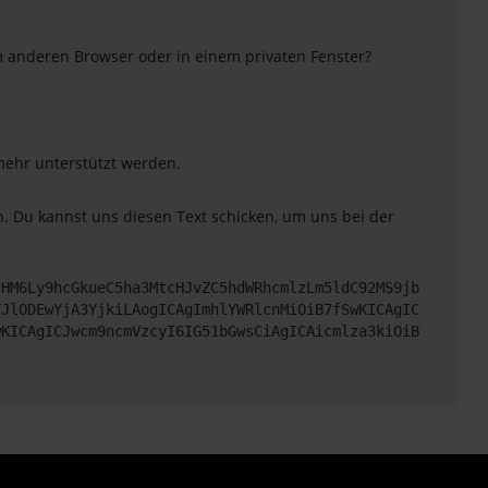
m anderen Browser oder in einem privaten Fenster?
 mehr unterstützt werden.
. Du kannst uns diesen Text schicken, um uns bei der
cHM6Ly9hcGkueC5ha3MtcHJvZC5hdWRhcmlzLm5ldC92MS9jb
TJlODEwYjA3YjkiLAogICAgImhlYWRlcnMiOiB7fSwKICAgIC
wKICAgICJwcm9ncmVzcyI6IG51bGwsCiAgICAicmlza3kiOiB