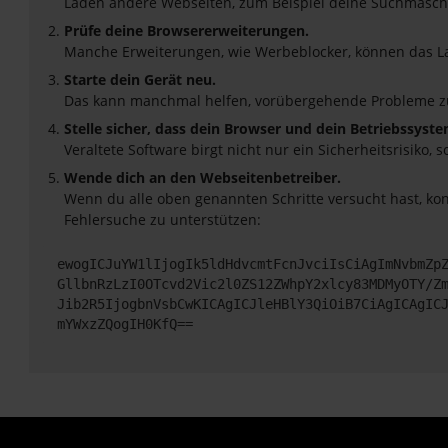
Laden andere Webseiten, zum Beispiel deine Suchmasch
Prüfe deine Browsererweiterungen.
Manche Erweiterungen, wie Werbeblocker, können das Lad
Starte dein Gerät neu.
Das kann manchmal helfen, vorübergehende Probleme z
Stelle sicher, dass dein Browser und dein Betriebssyst
Veraltete Software birgt nicht nur ein Sicherheitsrisik
Wende dich an den Webseitenbetreiber.
Wenn du alle oben genannten Schritte versucht hast, ko
Fehlersuche zu unterstützen:
ewogICJuYW1lIjogIk5ldHdvcmtFcnJvciIsCiAgImNvbmZp
GllbnRzLzI0OTcvd2Vic2l0ZS12ZWhpY2xlcy83MDMyOTY/Z
Jib2R5IjogbnVsbCwKICAgICJleHBlY3QiOiB7CiAgICAgIC
mYWxzZQogIH0KfQ==