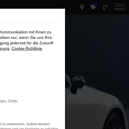
0
MENÜ
 Kommunikation mit Ihnen zu
stiken nur, wenn Sie uns Ihre
ung jederzeit für die Zukunft
ärung
,
Cookie-Richtlinie
.
Maps, Chats,
nd zu verbessern. Zudem werden