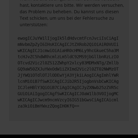
hast, kontaktiere uns bitte. Wir werden versuchen,
das Problem zu beheben. Du kannst uns diesen
Text schicken, um uns bei der Fehlersuche zu
unterstützen:
ewogICJuYW1lIjogIk5ldHdvcmtFcnJvciIsCiAgI
mNvbmZpZyI6IHsKICAgICJtZXRob2QiOiAiR0VUIi
wKICAgICJ1cmwiOiAiaHR0cHM6Ly9hcGkueC5ha3M
tcHJvZC5hdWRhcmlzLm5ldC92MS9jbGllbnRzLzI0
OTcvd2Vic2l0ZS12ZWhpY2xlcy83MDMxNTg/Zmllb
GQ9aW50ZXJuYWxOdW1iZXImd2Vic2l0ZT02NWMzOT
JjYWQ1OTdlOTJlODEwYjA3YjkiLAogICAgImhlYWR
lcnMiOiB7fSwKICAgICJib2R5IjogbnVsbCwKICAg
ICJleHBlY3QiOiB7CiAgICAgICJyZXNwb25zZVR5c
GUiOiAiIgogICAgfSwKICAgICJ0aW1lb3V0IjogMC
wKICAgICJwcm9ncmVzcyI6IG51bGwsCiAgICAicml
za3kiOiBmYWxzZQogIH0KfQ==