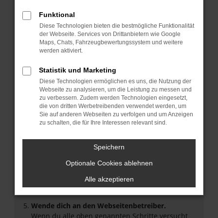
Überprüfe deine Firewall und deine
Funktional
Internetverbindung.
Diese Technologien bieten die bestmögliche Funktionalität
Laden andere Webseiten, zum Beispiel deine
der Webseite. Services von Drittanbietern wie Google
Suchmaschine?
Maps, Chats, Fahrzeugbewertungssystem und weitere
werden aktiviert.
Prüfe deine Browsererweiterungen.
Manche Erweiterungen, wie Werbeblocker, können
Statistik und Marketing
das Laden bestimmter Seiten verhindern.
Diese Technologien ermöglichen es uns, die Nutzung der
Funktioniert die Seite in einem anderen Browser
Webseite zu analysieren, um die Leistung zu messen und
oder in einem privaten Fenster?
zu verbessern. Zudem werden Technologien eingesetzt,
Starte dein Gerät neu.
die von dritten Werbetreibenden verwendet werden, um
Sie auf anderen Webseiten zu verfolgen und um Anzeigen
Das kann manchmal helfen, vorübergehende
zu schalten, die für Ihre Interessen relevant sind.
Probleme zu beheben.
Stelle sicher, dass dein Browser und dein
Speichern
Betriebssystem auf dem neuesten Stand sind.
Veraltete Software birgt nicht nur ein
Optionale Cookies ablehnen
Sicherheitsrisiko, sondern kann auch dazu führen,
Alle akzeptieren
dass bestimmte Funktionen nicht mehr
unterstützt werden.
Wende dich an den Webseitenbetreiber.
Wenn du alle oben genannten Schritte versucht