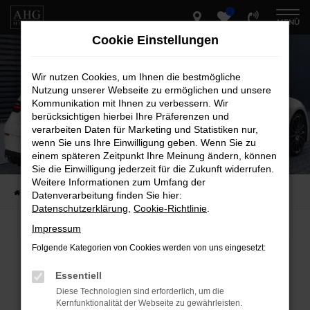
0
Zum
MENÜ
Hauptinhalt
Cookie Einstellungen
springen
Wir nutzen Cookies, um Ihnen die bestmögliche
Nutzung unserer Webseite zu ermöglichen und unsere
Kommunikation mit Ihnen zu verbessern. Wir
berücksichtigen hierbei Ihre Präferenzen und
verarbeiten Daten für Marketing und Statistiken nur,
wenn Sie uns Ihre Einwilligung geben. Wenn Sie zu
einem späteren Zeitpunkt Ihre Meinung ändern, können
Sie die Einwilligung jederzeit für die Zukunft widerrufen.
Weitere Informationen zum Umfang der
Startseite
Fahrzeug-Showroom
Datenverarbeitung finden Sie hier:
Datenschutzerklärung
,
Cookie-Richtlinie
.
Impressum
Folgende Kategorien von Cookies werden von uns eingesetzt:
Fehler: Network Error
Essentiell
Beim Laden ist ein Fehler aufgetreten.
Diese Technologien sind erforderlich, um die
Hier sind ein paar Tipps, die dir helfen können:
Kernfunktionalität der Webseite zu gewährleisten.