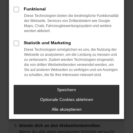
Überprüfe deine Firewall und deine
Funktional
Internetverbindung.
Diese Technologien bieten die bestmögliche Funktionalität
Laden andere Webseiten, zum Beispiel deine
der Webseite. Services von Drittanbietern wie Google
Suchmaschine?
Maps, Chats, Fahrzeugbewertungssystem und weitere
werden aktiviert.
Prüfe deine Browsererweiterungen.
Manche Erweiterungen, wie Werbeblocker, können
Statistik und Marketing
das Laden bestimmter Seiten verhindern.
Diese Technologien ermöglichen es uns, die Nutzung der
Funktioniert die Seite in einem anderen Browser
Webseite zu analysieren, um die Leistung zu messen und
oder in einem privaten Fenster?
zu verbessern. Zudem werden Technologien eingesetzt,
Starte dein Gerät neu.
die von dritten Werbetreibenden verwendet werden, um
Sie auf anderen Webseiten zu verfolgen und um Anzeigen
Das kann manchmal helfen, vorübergehende
zu schalten, die für Ihre Interessen relevant sind.
Probleme zu beheben.
Stelle sicher, dass dein Browser und dein
Speichern
Betriebssystem auf dem neuesten Stand sind.
Veraltete Software birgt nicht nur ein
Optionale Cookies ablehnen
Sicherheitsrisiko, sondern kann auch dazu führen,
Alle akzeptieren
dass bestimmte Funktionen nicht mehr
unterstützt werden.
Wende dich an den Webseitenbetreiber.
Wenn du alle oben genannten Schritte versucht