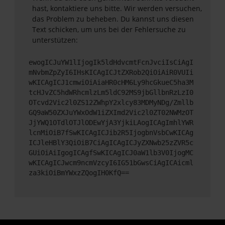
hast, kontaktiere uns bitte. Wir werden versuchen,
das Problem zu beheben. Du kannst uns diesen
Text schicken, um uns bei der Fehlersuche zu
unterstützen:
ewogICJuYW1lIjogIk5ldHdvcmtFcnJvciIsCiAgI
mNvbmZpZyI6IHsKICAgICJtZXRob2QiOiAiR0VUIi
wKICAgICJ1cmwiOiAiaHR0cHM6Ly9hcGkueC5ha3M
tcHJvZC5hdWRhcmlzLm5ldC92MS9jbGllbnRzLzI0
OTcvd2Vic2l0ZS12ZWhpY2xlcy83MDMyNDg/Zmllb
GQ9aW50ZXJuYWxOdW1iZXImd2Vic2l0ZT02NWMzOT
JjYWQ1OTdlOTJlODEwYjA3YjkiLAogICAgImhlYWR
lcnMiOiB7fSwKICAgICJib2R5IjogbnVsbCwKICAg
ICJleHBlY3QiOiB7CiAgICAgICJyZXNwb25zZVR5c
GUiOiAiIgogICAgfSwKICAgICJ0aW1lb3V0IjogMC
wKICAgICJwcm9ncmVzcyI6IG51bGwsCiAgICAicml
za3kiOiBmYWxzZQogIH0KfQ==