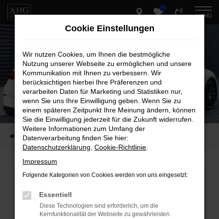
0
Zum
MENÜ
Hauptinhalt
Cookie Einstellungen
springen
Wir nutzen Cookies, um Ihnen die bestmögliche
Nutzung unserer Webseite zu ermöglichen und unsere
Kommunikation mit Ihnen zu verbessern. Wir
berücksichtigen hierbei Ihre Präferenzen und
verarbeiten Daten für Marketing und Statistiken nur,
wenn Sie uns Ihre Einwilligung geben. Wenn Sie zu
einem späteren Zeitpunkt Ihre Meinung ändern, können
Sie die Einwilligung jederzeit für die Zukunft widerrufen.
Weitere Informationen zum Umfang der
Startseite
Fahrzeug-Showroom
Datenverarbeitung finden Sie hier:
Datenschutzerklärung
,
Cookie-Richtlinie
.
Impressum
Folgende Kategorien von Cookies werden von uns eingesetzt:
Fehler: Network Error
Essentiell
Beim Laden ist ein Fehler aufgetreten.
Diese Technologien sind erforderlich, um die
Hier sind ein paar Tipps, die dir helfen können:
Kernfunktionalität der Webseite zu gewährleisten.