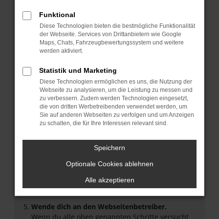
Überprüfe deine Firewall und deine
Funktional
Internetverbindung.
Diese Technologien bieten die bestmögliche Funktionalität
Laden andere Webseiten, zum Beispiel deine
der Webseite. Services von Drittanbietern wie Google
Suchmaschine?
Maps, Chats, Fahrzeugbewertungssystem und weitere
werden aktiviert.
Prüfe deine Browsererweiterungen.
Manche Erweiterungen, wie Werbeblocker, können
Statistik und Marketing
das Laden bestimmter Seiten verhindern.
Diese Technologien ermöglichen es uns, die Nutzung der
Funktioniert die Seite in einem anderen Browser
Webseite zu analysieren, um die Leistung zu messen und
oder in einem privaten Fenster?
zu verbessern. Zudem werden Technologien eingesetzt,
Starte dein Gerät neu.
die von dritten Werbetreibenden verwendet werden, um
Sie auf anderen Webseiten zu verfolgen und um Anzeigen
Das kann manchmal helfen, vorübergehende
zu schalten, die für Ihre Interessen relevant sind.
Probleme zu beheben.
Stelle sicher, dass dein Browser und dein
Speichern
Betriebssystem auf dem neuesten Stand sind.
Veraltete Software birgt nicht nur ein
Optionale Cookies ablehnen
Sicherheitsrisiko, sondern kann auch dazu führen,
Alle akzeptieren
dass bestimmte Funktionen nicht mehr
unterstützt werden.
Wende dich an den Webseitenbetreiber.
Wenn du alle oben genannten Schritte versucht