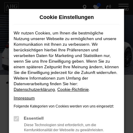
0
Zum
MENÜ
Hauptinhalt
Cookie Einstellungen
springen
Wir nutzen Cookies, um Ihnen die bestmögliche
Nutzung unserer Webseite zu ermöglichen und unsere
Kommunikation mit Ihnen zu verbessern. Wir
berücksichtigen hierbei Ihre Präferenzen und
verarbeiten Daten für Marketing und Statistiken nur,
wenn Sie uns Ihre Einwilligung geben. Wenn Sie zu
einem späteren Zeitpunkt Ihre Meinung ändern, können
Sie die Einwilligung jederzeit für die Zukunft widerrufen.
Weitere Informationen zum Umfang der
Startseite
Fahrzeug-Showroom
Datenverarbeitung finden Sie hier:
Datenschutzerklärung
,
Cookie-Richtlinie
.
Impressum
Folgende Kategorien von Cookies werden von uns eingesetzt:
Fehler: Network Error
Essentiell
Beim Laden ist ein Fehler aufgetreten.
Diese Technologien sind erforderlich, um die
Hier sind ein paar Tipps, die dir helfen können:
Kernfunktionalität der Webseite zu gewährleisten.