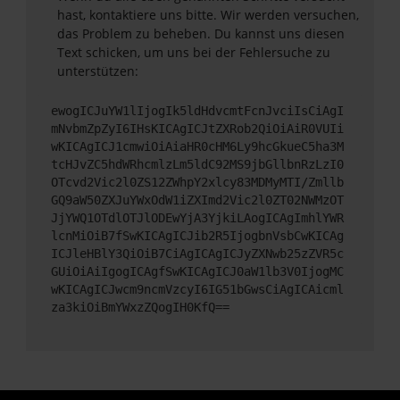
hast, kontaktiere uns bitte. Wir werden versuchen,
das Problem zu beheben. Du kannst uns diesen
Text schicken, um uns bei der Fehlersuche zu
unterstützen:
ewogICJuYW1lIjogIk5ldHdvcmtFcnJvciIsCiAgI
mNvbmZpZyI6IHsKICAgICJtZXRob2QiOiAiR0VUIi
wKICAgICJ1cmwiOiAiaHR0cHM6Ly9hcGkueC5ha3M
tcHJvZC5hdWRhcmlzLm5ldC92MS9jbGllbnRzLzI0
OTcvd2Vic2l0ZS12ZWhpY2xlcy83MDMyMTI/Zmllb
GQ9aW50ZXJuYWxOdW1iZXImd2Vic2l0ZT02NWMzOT
JjYWQ1OTdlOTJlODEwYjA3YjkiLAogICAgImhlYWR
lcnMiOiB7fSwKICAgICJib2R5IjogbnVsbCwKICAg
ICJleHBlY3QiOiB7CiAgICAgICJyZXNwb25zZVR5c
GUiOiAiIgogICAgfSwKICAgICJ0aW1lb3V0IjogMC
wKICAgICJwcm9ncmVzcyI6IG51bGwsCiAgICAicml
za3kiOiBmYWxzZQogIH0KfQ==