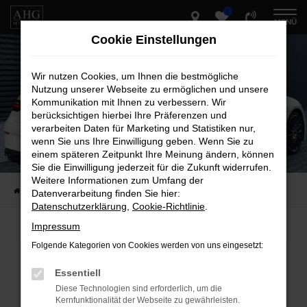
0
Zum
MENÜ
Hauptinhalt
Cookie Einstellungen
springen
Wir nutzen Cookies, um Ihnen die bestmögliche
Nutzung unserer Webseite zu ermöglichen und unsere
Kommunikation mit Ihnen zu verbessern. Wir
berücksichtigen hierbei Ihre Präferenzen und
verarbeiten Daten für Marketing und Statistiken nur,
wenn Sie uns Ihre Einwilligung geben. Wenn Sie zu
einem späteren Zeitpunkt Ihre Meinung ändern, können
Sie die Einwilligung jederzeit für die Zukunft widerrufen.
Weitere Informationen zum Umfang der
Startseite
Fahrzeug-Showroom
Datenverarbeitung finden Sie hier:
Datenschutzerklärung
,
Cookie-Richtlinie
.
Impressum
Folgende Kategorien von Cookies werden von uns eingesetzt:
Fehler: Network Error
Essentiell
Beim Laden ist ein Fehler aufgetreten.
Diese Technologien sind erforderlich, um die
Hier sind ein paar Tipps, die dir helfen können:
Kernfunktionalität der Webseite zu gewährleisten.