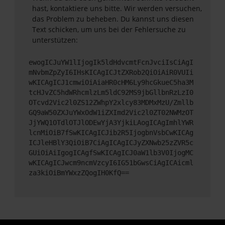
hast, kontaktiere uns bitte. Wir werden versuchen,
das Problem zu beheben. Du kannst uns diesen
Text schicken, um uns bei der Fehlersuche zu
unterstützen:
ewogICJuYW1lIjogIk5ldHdvcmtFcnJvciIsCiAgI
mNvbmZpZyI6IHsKICAgICJtZXRob2QiOiAiR0VUIi
wKICAgICJ1cmwiOiAiaHR0cHM6Ly9hcGkueC5ha3M
tcHJvZC5hdWRhcmlzLm5ldC92MS9jbGllbnRzLzI0
OTcvd2Vic2l0ZS12ZWhpY2xlcy83MDMxMzU/Zmllb
GQ9aW50ZXJuYWxOdW1iZXImd2Vic2l0ZT02NWMzOT
JjYWQ1OTdlOTJlODEwYjA3YjkiLAogICAgImhlYWR
lcnMiOiB7fSwKICAgICJib2R5IjogbnVsbCwKICAg
ICJleHBlY3QiOiB7CiAgICAgICJyZXNwb25zZVR5c
GUiOiAiIgogICAgfSwKICAgICJ0aW1lb3V0IjogMC
wKICAgICJwcm9ncmVzcyI6IG51bGwsCiAgICAicml
za3kiOiBmYWxzZQogIH0KfQ==