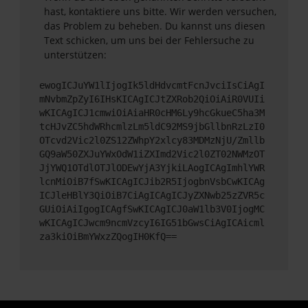
hast, kontaktiere uns bitte. Wir werden versuchen,
das Problem zu beheben. Du kannst uns diesen
Text schicken, um uns bei der Fehlersuche zu
unterstützen:
ewogICJuYW1lIjogIk5ldHdvcmtFcnJvciIsCiAgI
mNvbmZpZyI6IHsKICAgICJtZXRob2QiOiAiR0VUIi
wKICAgICJ1cmwiOiAiaHR0cHM6Ly9hcGkueC5ha3M
tcHJvZC5hdWRhcmlzLm5ldC92MS9jbGllbnRzLzI0
OTcvd2Vic2l0ZS12ZWhpY2xlcy83MDMzNjU/Zmllb
GQ9aW50ZXJuYWxOdW1iZXImd2Vic2l0ZT02NWMzOT
JjYWQ1OTdlOTJlODEwYjA3YjkiLAogICAgImhlYWR
lcnMiOiB7fSwKICAgICJib2R5IjogbnVsbCwKICAg
ICJleHBlY3QiOiB7CiAgICAgICJyZXNwb25zZVR5c
GUiOiAiIgogICAgfSwKICAgICJ0aW1lb3V0IjogMC
wKICAgICJwcm9ncmVzcyI6IG51bGwsCiAgICAicml
za3kiOiBmYWxzZQogIH0KfQ==