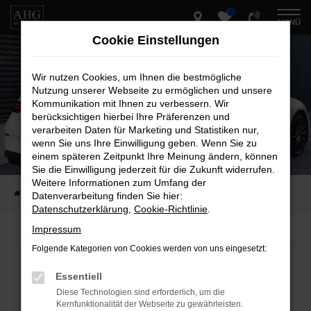
0
Zum
MENÜ
Hauptinhalt
Cookie Einstellungen
springen
Wir nutzen Cookies, um Ihnen die bestmögliche
Nutzung unserer Webseite zu ermöglichen und unsere
Kommunikation mit Ihnen zu verbessern. Wir
berücksichtigen hierbei Ihre Präferenzen und
verarbeiten Daten für Marketing und Statistiken nur,
wenn Sie uns Ihre Einwilligung geben. Wenn Sie zu
einem späteren Zeitpunkt Ihre Meinung ändern, können
Sie die Einwilligung jederzeit für die Zukunft widerrufen.
Weitere Informationen zum Umfang der
Startseite
Fahrzeug-Showroom
Datenverarbeitung finden Sie hier:
Datenschutzerklärung
,
Cookie-Richtlinie
.
Impressum
Folgende Kategorien von Cookies werden von uns eingesetzt:
Fehler: Network Error
Essentiell
Beim Laden ist ein Fehler aufgetreten.
Diese Technologien sind erforderlich, um die
Hier sind ein paar Tipps, die dir helfen können:
Kernfunktionalität der Webseite zu gewährleisten.