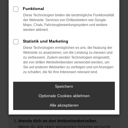
Überprüfe deine Firewall und deine
Funktional
Internetverbindung.
Diese Technologien bieten die bestmögliche Funktionalität
Laden andere Webseiten, zum Beispiel deine
der Webseite. Services von Drittanbietern wie Google
Suchmaschine?
Maps, Chats, Fahrzeugbewertungssystem und weitere
werden aktiviert.
Prüfe deine Browsererweiterungen.
Manche Erweiterungen, wie Werbeblocker, können
Statistik und Marketing
das Laden bestimmter Seiten verhindern.
Diese Technologien ermöglichen es uns, die Nutzung der
Funktioniert die Seite in einem anderen Browser
Webseite zu analysieren, um die Leistung zu messen und
oder in einem privaten Fenster?
zu verbessern. Zudem werden Technologien eingesetzt,
Starte dein Gerät neu.
die von dritten Werbetreibenden verwendet werden, um
Sie auf anderen Webseiten zu verfolgen und um Anzeigen
Das kann manchmal helfen, vorübergehende
zu schalten, die für Ihre Interessen relevant sind.
Probleme zu beheben.
Stelle sicher, dass dein Browser und dein
Speichern
Betriebssystem auf dem neuesten Stand sind.
Veraltete Software birgt nicht nur ein
Optionale Cookies ablehnen
Sicherheitsrisiko, sondern kann auch dazu führen,
Alle akzeptieren
dass bestimmte Funktionen nicht mehr
unterstützt werden.
Wende dich an den Webseitenbetreiber.
Wenn du alle oben genannten Schritte versucht