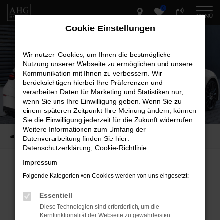
0
Zum
MENÜ
Hauptinhalt
Cookie Einstellungen
springen
Wir nutzen Cookies, um Ihnen die bestmögliche
Nutzung unserer Webseite zu ermöglichen und unsere
Kommunikation mit Ihnen zu verbessern. Wir
berücksichtigen hierbei Ihre Präferenzen und
verarbeiten Daten für Marketing und Statistiken nur,
wenn Sie uns Ihre Einwilligung geben. Wenn Sie zu
einem späteren Zeitpunkt Ihre Meinung ändern, können
Sie die Einwilligung jederzeit für die Zukunft widerrufen.
Weitere Informationen zum Umfang der
Startseite
Fahrzeug-Showroom
Datenverarbeitung finden Sie hier:
Datenschutzerklärung
,
Cookie-Richtlinie
.
Impressum
Folgende Kategorien von Cookies werden von uns eingesetzt:
Fehler: Network Error
Essentiell
Beim Laden ist ein Fehler aufgetreten.
Diese Technologien sind erforderlich, um die
Hier sind ein paar Tipps, die dir helfen können:
Kernfunktionalität der Webseite zu gewährleisten.