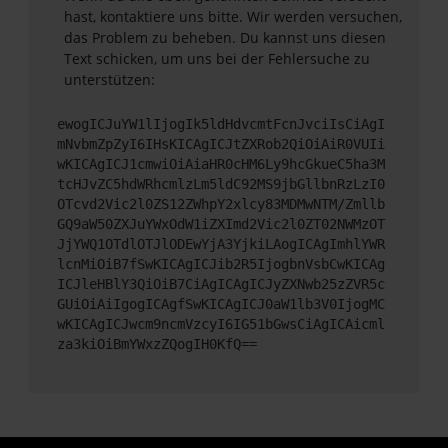
hast, kontaktiere uns bitte. Wir werden versuchen,
das Problem zu beheben. Du kannst uns diesen
Text schicken, um uns bei der Fehlersuche zu
unterstützen:
ewogICJuYW1lIjogIk5ldHdvcmtFcnJvciIsCiAgI
mNvbmZpZyI6IHsKICAgICJtZXRob2QiOiAiR0VUIi
wKICAgICJ1cmwiOiAiaHR0cHM6Ly9hcGkueC5ha3M
tcHJvZC5hdWRhcmlzLm5ldC92MS9jbGllbnRzLzI0
OTcvd2Vic2l0ZS12ZWhpY2xlcy83MDMwNTM/Zmllb
GQ9aW50ZXJuYWxOdW1iZXImd2Vic2l0ZT02NWMzOT
JjYWQ1OTdlOTJlODEwYjA3YjkiLAogICAgImhlYWR
lcnMiOiB7fSwKICAgICJib2R5IjogbnVsbCwKICAg
ICJleHBlY3QiOiB7CiAgICAgICJyZXNwb25zZVR5c
GUiOiAiIgogICAgfSwKICAgICJ0aW1lb3V0IjogMC
wKICAgICJwcm9ncmVzcyI6IG51bGwsCiAgICAicml
za3kiOiBmYWxzZQogIH0KfQ==