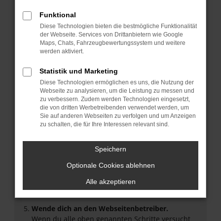
Überprüfe deine Firewall und deine
Funktional
Internetverbindung.
Diese Technologien bieten die bestmögliche Funktionalität
Laden andere Webseiten, zum Beispiel deine
der Webseite. Services von Drittanbietern wie Google
Suchmaschine?
Maps, Chats, Fahrzeugbewertungssystem und weitere
werden aktiviert.
Prüfe deine Browsererweiterungen.
Manche Erweiterungen, wie Werbeblocker, können
Statistik und Marketing
das Laden bestimmter Seiten verhindern.
Diese Technologien ermöglichen es uns, die Nutzung der
Funktioniert die Seite in einem anderen Browser
Webseite zu analysieren, um die Leistung zu messen und
oder in einem privaten Fenster?
zu verbessern. Zudem werden Technologien eingesetzt,
Starte dein Gerät neu.
die von dritten Werbetreibenden verwendet werden, um
Sie auf anderen Webseiten zu verfolgen und um Anzeigen
Das kann manchmal helfen, vorübergehende
zu schalten, die für Ihre Interessen relevant sind.
Probleme zu beheben.
Stelle sicher, dass dein Browser und dein
Speichern
Betriebssystem auf dem neuesten Stand sind.
Veraltete Software birgt nicht nur ein
Optionale Cookies ablehnen
Sicherheitsrisiko, sondern kann auch dazu führen,
Alle akzeptieren
dass bestimmte Funktionen nicht mehr
unterstützt werden.
Wende dich an den Webseitenbetreiber.
Wenn du alle oben genannten Schritte versucht