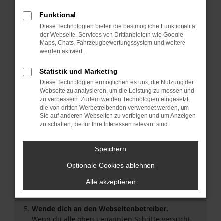
Überprüfe deine Firewall und deine
Funktional
Internetverbindung.
Diese Technologien bieten die bestmögliche Funktionalität
Laden andere Webseiten, zum Beispiel deine
der Webseite. Services von Drittanbietern wie Google
Suchmaschine?
Maps, Chats, Fahrzeugbewertungssystem und weitere
werden aktiviert.
Prüfe deine Browsererweiterungen.
Manche Erweiterungen, wie Werbeblocker, können
Statistik und Marketing
das Laden bestimmter Seiten verhindern.
Diese Technologien ermöglichen es uns, die Nutzung der
Funktioniert die Seite in einem anderen Browser
Webseite zu analysieren, um die Leistung zu messen und
oder in einem privaten Fenster?
zu verbessern. Zudem werden Technologien eingesetzt,
Starte dein Gerät neu.
die von dritten Werbetreibenden verwendet werden, um
Sie auf anderen Webseiten zu verfolgen und um Anzeigen
Das kann manchmal helfen, vorübergehende
zu schalten, die für Ihre Interessen relevant sind.
Probleme zu beheben.
Stelle sicher, dass dein Browser und dein
Speichern
Betriebssystem auf dem neuesten Stand sind.
Veraltete Software birgt nicht nur ein
Optionale Cookies ablehnen
Sicherheitsrisiko, sondern kann auch dazu führen,
Alle akzeptieren
dass bestimmte Funktionen nicht mehr
unterstützt werden.
Wende dich an den Webseitenbetreiber.
Wenn du alle oben genannten Schritte versucht