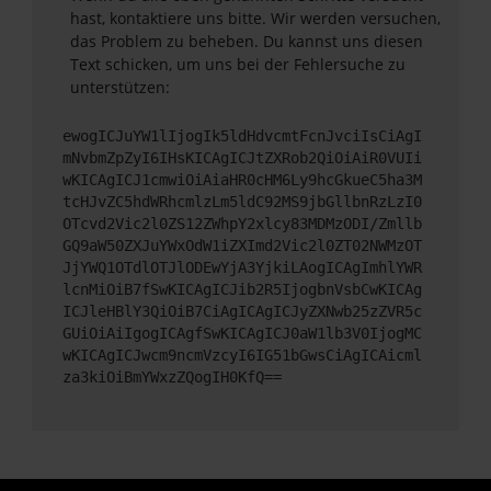
hast, kontaktiere uns bitte. Wir werden versuchen,
das Problem zu beheben. Du kannst uns diesen
Text schicken, um uns bei der Fehlersuche zu
unterstützen:
ewogICJuYW1lIjogIk5ldHdvcmtFcnJvciIsCiAgI
mNvbmZpZyI6IHsKICAgICJtZXRob2QiOiAiR0VUIi
wKICAgICJ1cmwiOiAiaHR0cHM6Ly9hcGkueC5ha3M
tcHJvZC5hdWRhcmlzLm5ldC92MS9jbGllbnRzLzI0
OTcvd2Vic2l0ZS12ZWhpY2xlcy83MDMzODI/Zmllb
GQ9aW50ZXJuYWxOdW1iZXImd2Vic2l0ZT02NWMzOT
JjYWQ1OTdlOTJlODEwYjA3YjkiLAogICAgImhlYWR
lcnMiOiB7fSwKICAgICJib2R5IjogbnVsbCwKICAg
ICJleHBlY3QiOiB7CiAgICAgICJyZXNwb25zZVR5c
GUiOiAiIgogICAgfSwKICAgICJ0aW1lb3V0IjogMC
wKICAgICJwcm9ncmVzcyI6IG51bGwsCiAgICAicml
za3kiOiBmYWxzZQogIH0KfQ==