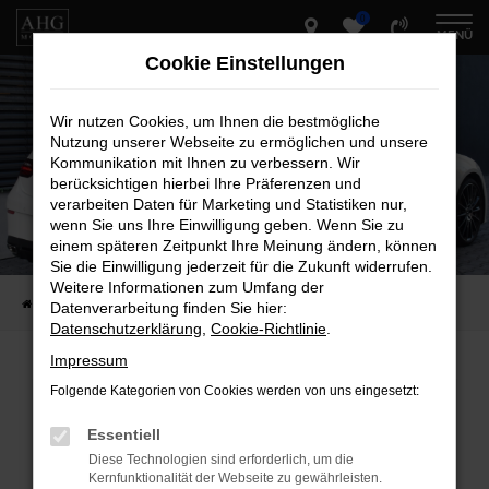
0
Zum
MENÜ
Hauptinhalt
Cookie Einstellungen
springen
Wir nutzen Cookies, um Ihnen die bestmögliche
Nutzung unserer Webseite zu ermöglichen und unsere
Kommunikation mit Ihnen zu verbessern. Wir
berücksichtigen hierbei Ihre Präferenzen und
verarbeiten Daten für Marketing und Statistiken nur,
wenn Sie uns Ihre Einwilligung geben. Wenn Sie zu
einem späteren Zeitpunkt Ihre Meinung ändern, können
Sie die Einwilligung jederzeit für die Zukunft widerrufen.
Weitere Informationen zum Umfang der
Startseite
Fahrzeug-Showroom
Datenverarbeitung finden Sie hier:
Datenschutzerklärung
,
Cookie-Richtlinie
.
Impressum
Folgende Kategorien von Cookies werden von uns eingesetzt:
Fehler: Network Error
Essentiell
Beim Laden ist ein Fehler aufgetreten.
Diese Technologien sind erforderlich, um die
Hier sind ein paar Tipps, die dir helfen können:
Kernfunktionalität der Webseite zu gewährleisten.