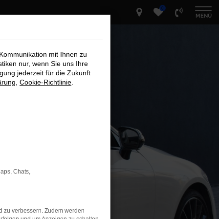
0
MENÜ
 Kommunikation mit Ihnen zu
stiken nur, wenn Sie uns Ihre
ung jederzeit für die Zukunft
ärung
,
Cookie-Richtlinie
.
Maps, Chats,
nd zu verbessern. Zudem werden