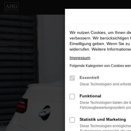
Zum
Hauptinhalt
springen
Wir nutzen Cookies, um Ihnen d
verbessern. Wir berücksichtigen 
Einwilligung geben. Wenn Sie zu 
widerrufen. Weitere Information
Impressum
Folgende Kategorien von Cookies werd
Essentiell
Diese Technologien sind erforde
Funktional
Diese Technologien bieten die b
Fahrzeugbewertungssystem und w
Statistik und Marketing
Diese Technologien ermöglichen