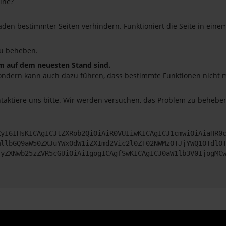
ine?
en bestimmter Seiten verhindern. Funktioniert die Seite in eine
u beheben.
em auf dem neuesten Stand sind.
o, sondern kann auch dazu führen, dass bestimmte Funktionen nicht
ntaktiere uns bitte. Wir werden versuchen, das Problem zu beheben
ZyI6IHsKICAgICJtZXRob2QiOiAiR0VUIiwKICAgICJ1cmwiOiAiaHR0
mllbGQ9aW50ZXJuYWxOdW1iZXImd2Vic2l0ZT02NWMzOTJjYWQ1OTdlO
JyZXNwb25zZVR5cGUiOiAiIgogICAgfSwKICAgICJ0aW1lb3V0IjogMC