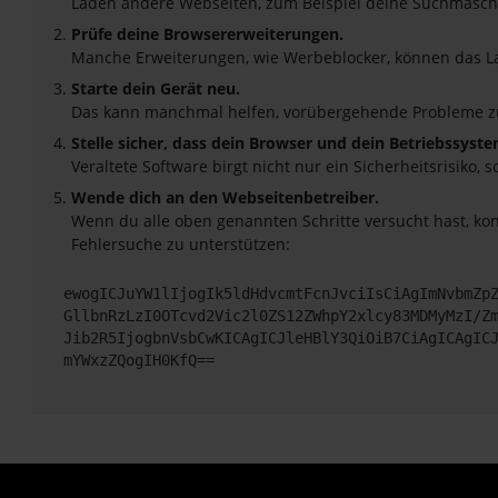
Laden andere Webseiten, zum Beispiel deine Suchmasch
Prüfe deine Browsererweiterungen.
Manche Erweiterungen, wie Werbeblocker, können das Lad
Starte dein Gerät neu.
Das kann manchmal helfen, vorübergehende Probleme z
Stelle sicher, dass dein Browser und dein Betriebssyst
Veraltete Software birgt nicht nur ein Sicherheitsrisik
Wende dich an den Webseitenbetreiber.
Wenn du alle oben genannten Schritte versucht hast, ko
Fehlersuche zu unterstützen:
ewogICJuYW1lIjogIk5ldHdvcmtFcnJvciIsCiAgImNvbmZp
GllbnRzLzI0OTcvd2Vic2l0ZS12ZWhpY2xlcy83MDMyMzI/Z
Jib2R5IjogbnVsbCwKICAgICJleHBlY3QiOiB7CiAgICAgIC
mYWxzZQogIH0KfQ==