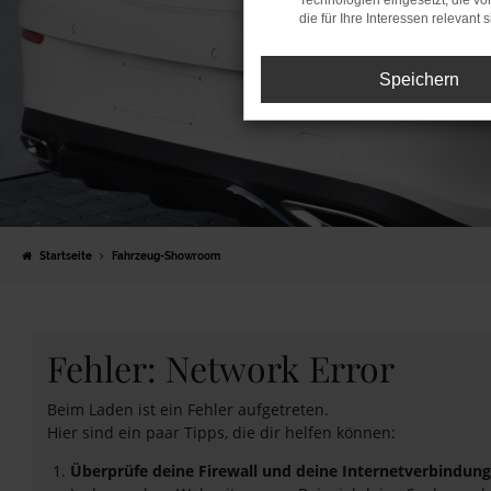
Technologien eingesetzt, die v
die für Ihre Interessen relevant s
Speichern
Startseite
Fahrzeug-Showroom
Fehler: Network Error
Beim Laden ist ein Fehler aufgetreten.
Hier sind ein paar Tipps, die dir helfen können:
Überprüfe deine Firewall und deine Internetverbindung