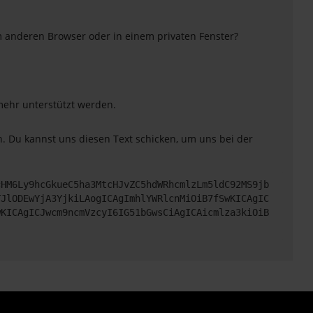
m anderen Browser oder in einem privaten Fenster?
 mehr unterstützt werden.
. Du kannst uns diesen Text schicken, um uns bei der
cHM6Ly9hcGkueC5ha3MtcHJvZC5hdWRhcmlzLm5ldC92MS9jb
TJlODEwYjA3YjkiLAogICAgImhlYWRlcnMiOiB7fSwKICAgIC
wKICAgICJwcm9ncmVzcyI6IG51bGwsCiAgICAicmlza3kiOiB