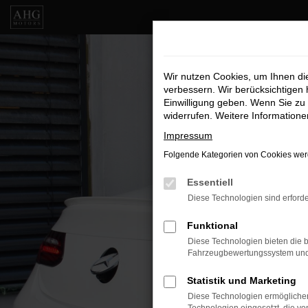
Zum
Hauptinhalt
springen
Wir nutzen Cookies, um Ihnen d
verbessern. Wir berücksichtigen 
Einwilligung geben. Wenn Sie zu 
widerrufen. Weitere Information
Impressum
Folgende Kategorien von Cookies werd
Essentiell
Diese Technologien sind erforde
Funktional
Diese Technologien bieten die b
Fahrzeugbewertungssystem und w
Statistik und Marketing
Diese Technologien ermöglichen