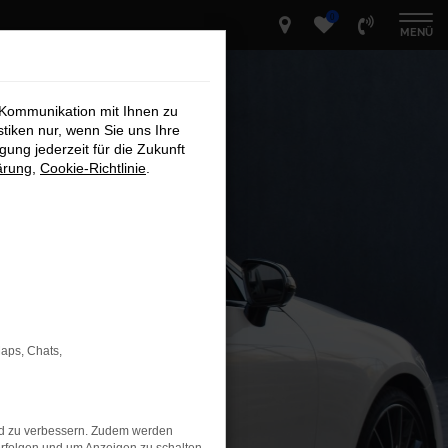
0
MENÜ
 Kommunikation mit Ihnen zu
stiken nur, wenn Sie uns Ihre
ung jederzeit für die Zukunft
ärung
,
Cookie-Richtlinie
.
Maps, Chats,
nd zu verbessern. Zudem werden