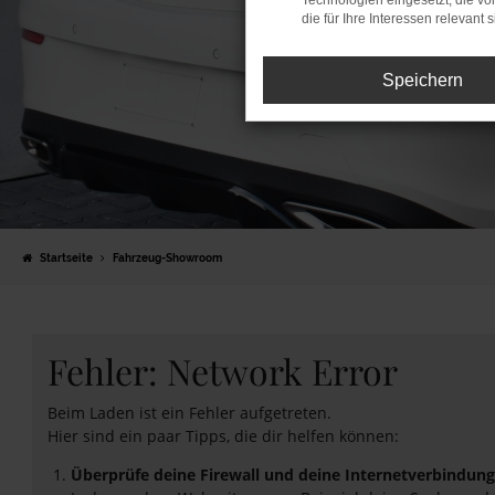
Technologien eingesetzt, die v
die für Ihre Interessen relevant s
Speichern
Startseite
Fahrzeug-Showroom
Fehler: Network Error
Beim Laden ist ein Fehler aufgetreten.
Hier sind ein paar Tipps, die dir helfen können:
Überprüfe deine Firewall und deine Internetverbindung