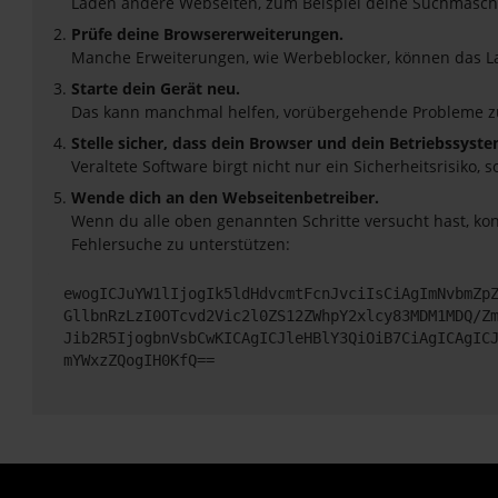
Laden andere Webseiten, zum Beispiel deine Suchmasch
Prüfe deine Browsererweiterungen.
Manche Erweiterungen, wie Werbeblocker, können das Lad
Starte dein Gerät neu.
Das kann manchmal helfen, vorübergehende Probleme z
Stelle sicher, dass dein Browser und dein Betriebssyst
Veraltete Software birgt nicht nur ein Sicherheitsrisik
Wende dich an den Webseitenbetreiber.
Wenn du alle oben genannten Schritte versucht hast, ko
Fehlersuche zu unterstützen:
ewogICJuYW1lIjogIk5ldHdvcmtFcnJvciIsCiAgImNvbmZp
GllbnRzLzI0OTcvd2Vic2l0ZS12ZWhpY2xlcy83MDM1MDQ/Z
Jib2R5IjogbnVsbCwKICAgICJleHBlY3QiOiB7CiAgICAgIC
mYWxzZQogIH0KfQ==