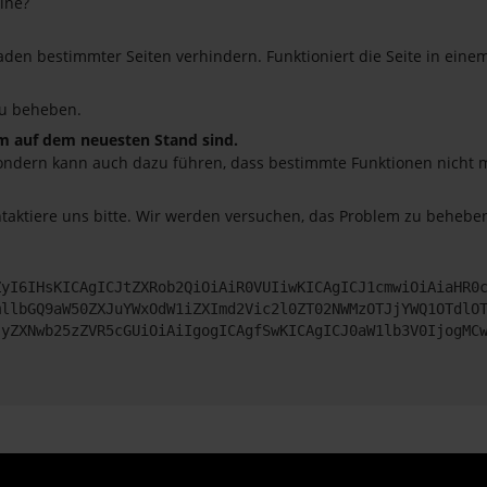
ine?
en bestimmter Seiten verhindern. Funktioniert die Seite in eine
u beheben.
em auf dem neuesten Stand sind.
o, sondern kann auch dazu führen, dass bestimmte Funktionen nicht
ntaktiere uns bitte. Wir werden versuchen, das Problem zu beheben
ZyI6IHsKICAgICJtZXRob2QiOiAiR0VUIiwKICAgICJ1cmwiOiAiaHR0
mllbGQ9aW50ZXJuYWxOdW1iZXImd2Vic2l0ZT02NWMzOTJjYWQ1OTdlO
JyZXNwb25zZVR5cGUiOiAiIgogICAgfSwKICAgICJ0aW1lb3V0IjogMC