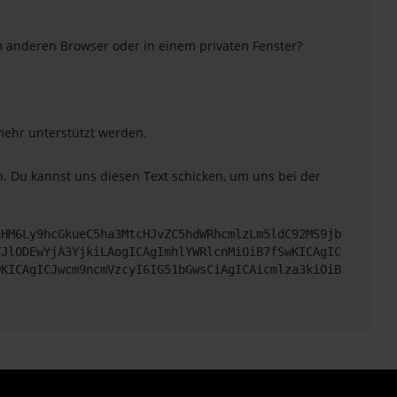
m anderen Browser oder in einem privaten Fenster?
 mehr unterstützt werden.
. Du kannst uns diesen Text schicken, um uns bei der
cHM6Ly9hcGkueC5ha3MtcHJvZC5hdWRhcmlzLm5ldC92MS9jb
TJlODEwYjA3YjkiLAogICAgImhlYWRlcnMiOiB7fSwKICAgIC
wKICAgICJwcm9ncmVzcyI6IG51bGwsCiAgICAicmlza3kiOiB