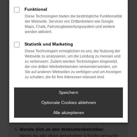
Überprüfe deine Firewall und deine
Funktional
Internetverbindung.
Diese Technologien bieten die bestmögliche Funktionalität
Laden andere Webseiten, zum Beispiel deine
der Webseite. Services von Drittanbietern wie Google
Suchmaschine?
Maps, Chats, Fahrzeugbewertungssystem und weitere
werden aktiviert.
Prüfe deine Browsererweiterungen.
Manche Erweiterungen, wie Werbeblocker, können
Statistik und Marketing
das Laden bestimmter Seiten verhindern.
Diese Technologien ermöglichen es uns, die Nutzung der
Funktioniert die Seite in einem anderen Browser
Webseite zu analysieren, um die Leistung zu messen und
oder in einem privaten Fenster?
zu verbessern. Zudem werden Technologien eingesetzt,
Starte dein Gerät neu.
die von dritten Werbetreibenden verwendet werden, um
Sie auf anderen Webseiten zu verfolgen und um Anzeigen
Das kann manchmal helfen, vorübergehende
zu schalten, die für Ihre Interessen relevant sind.
Probleme zu beheben.
Stelle sicher, dass dein Browser und dein
Speichern
Betriebssystem auf dem neuesten Stand sind.
Veraltete Software birgt nicht nur ein
Optionale Cookies ablehnen
Sicherheitsrisiko, sondern kann auch dazu führen,
Alle akzeptieren
dass bestimmte Funktionen nicht mehr
unterstützt werden.
Wende dich an den Webseitenbetreiber.
Wenn du alle oben genannten Schritte versucht