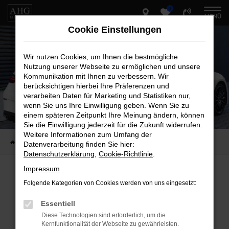
0
Zum
MENÜ
Hauptinhalt
Cookie Einstellungen
springen
Wir nutzen Cookies, um Ihnen die bestmögliche
Nutzung unserer Webseite zu ermöglichen und unsere
Kommunikation mit Ihnen zu verbessern. Wir
berücksichtigen hierbei Ihre Präferenzen und
verarbeiten Daten für Marketing und Statistiken nur,
wenn Sie uns Ihre Einwilligung geben. Wenn Sie zu
einem späteren Zeitpunkt Ihre Meinung ändern, können
Sie die Einwilligung jederzeit für die Zukunft widerrufen.
Weitere Informationen zum Umfang der
Startseite
Fahrzeug-Showroom
Datenverarbeitung finden Sie hier:
Datenschutzerklärung
,
Cookie-Richtlinie
.
Impressum
Folgende Kategorien von Cookies werden von uns eingesetzt:
Fehler: Network Error
Essentiell
Beim Laden ist ein Fehler aufgetreten.
Diese Technologien sind erforderlich, um die
Hier sind ein paar Tipps, die dir helfen können:
Kernfunktionalität der Webseite zu gewährleisten.