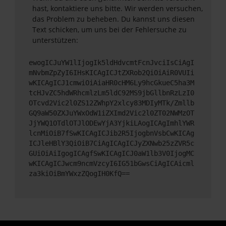
hast, kontaktiere uns bitte. Wir werden versuchen,
das Problem zu beheben. Du kannst uns diesen
Text schicken, um uns bei der Fehlersuche zu
unterstützen:
ewogICJuYW1lIjogIk5ldHdvcmtFcnJvciIsCiAgI
mNvbmZpZyI6IHsKICAgICJtZXRob2QiOiAiR0VUIi
wKICAgICJ1cmwiOiAiaHR0cHM6Ly9hcGkueC5ha3M
tcHJvZC5hdWRhcmlzLm5ldC92MS9jbGllbnRzLzI0
OTcvd2Vic2l0ZS12ZWhpY2xlcy83MDIyMTk/Zmllb
GQ9aW50ZXJuYWxOdW1iZXImd2Vic2l0ZT02NWMzOT
JjYWQ1OTdlOTJlODEwYjA3YjkiLAogICAgImhlYWR
lcnMiOiB7fSwKICAgICJib2R5IjogbnVsbCwKICAg
ICJleHBlY3QiOiB7CiAgICAgICJyZXNwb25zZVR5c
GUiOiAiIgogICAgfSwKICAgICJ0aW1lb3V0IjogMC
wKICAgICJwcm9ncmVzcyI6IG51bGwsCiAgICAicml
za3kiOiBmYWxzZQogIH0KfQ==