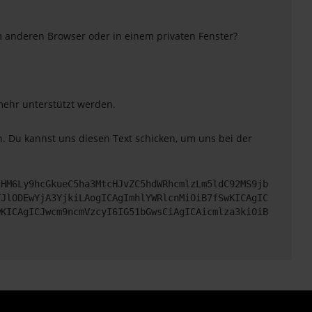
m anderen Browser oder in einem privaten Fenster?
 mehr unterstützt werden.
. Du kannst uns diesen Text schicken, um uns bei der
cHM6Ly9hcGkueC5ha3MtcHJvZC5hdWRhcmlzLm5ldC92MS9jb
TJlODEwYjA3YjkiLAogICAgImhlYWRlcnMiOiB7fSwKICAgIC
wKICAgICJwcm9ncmVzcyI6IG51bGwsCiAgICAicmlza3kiOiB