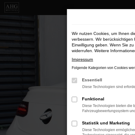
Zum
Hauptinhalt
springen
Wir nutzen Cookies, um Ihnen d
verbessern. Wir berücksichtigen 
Einwilligung geben. Wenn Sie zu 
widerrufen. Weitere Information
Impressum
Folgende Kategorien von Cookies werd
Essentiell
Diese Technologien sind erforde
Funktional
Diese Technologien bieten die b
Fahrzeugbewertungssystem und w
Statistik und Marketing
Diese Technologien ermöglichen