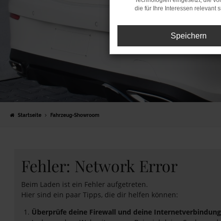
Technologien eingesetzt, die v
die für Ihre Interessen relevant s
Speichern
Startseite
Fahrzeug-Showroom
Fehler: Network Error
Beim Laden ist ein Fehler aufgetreten.
Hier sind ein paar Tipps, die dir helfen können:
Überprüfe deine Firewall und deine Internetverbindung