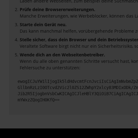
Laden andere Webseiten, zum Beispiel deine Suchmasch
Prüfe deine Browsererweiterungen.
Manche Erweiterungen, wie Werbeblocker, können das Lad
Starte dein Gerät neu.
Das kann manchmal helfen, vorübergehende Probleme z
Stelle sicher, dass dein Browser und dein Betriebssyst
Veraltete Software birgt nicht nur ein Sicherheitsrisik
Wende dich an den Webseitenbetreiber.
Wenn du alle oben genannten Schritte versucht hast, ko
Fehlersuche zu unterstützen:
ewogICJuYW1lIjogIk5ldHdvcmtFcnJvciIsCiAgImNvbmZp
GllbnRzLzI0OTcvd2Vic2l0ZS12ZWhpY2xlcy83MDIxODk/Z
Jib2R5IjogbnVsbCwKICAgICJleHBlY3QiOiB7CiAgICAgIC
mYWxzZQogIH0KfQ==