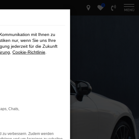
0
MENÜ
 Kommunikation mit Ihnen zu
stiken nur, wenn Sie uns Ihre
ung jederzeit für die Zukunft
ärung
,
Cookie-Richtlinie
.
Maps, Chats,
nd zu verbessern. Zudem werden