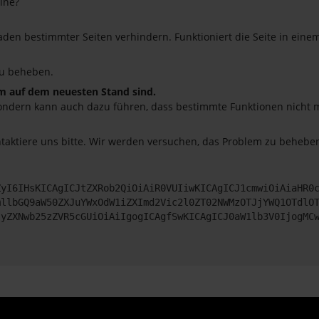
ine?
en bestimmter Seiten verhindern. Funktioniert die Seite in eine
u beheben.
em auf dem neuesten Stand sind.
o, sondern kann auch dazu führen, dass bestimmte Funktionen nicht
ntaktiere uns bitte. Wir werden versuchen, das Problem zu beheben
ZyI6IHsKICAgICJtZXRob2QiOiAiR0VUIiwKICAgICJ1cmwiOiAiaHR0
mllbGQ9aW50ZXJuYWxOdW1iZXImd2Vic2l0ZT02NWMzOTJjYWQ1OTdlO
JyZXNwb25zZVR5cGUiOiAiIgogICAgfSwKICAgICJ0aW1lb3V0IjogMC