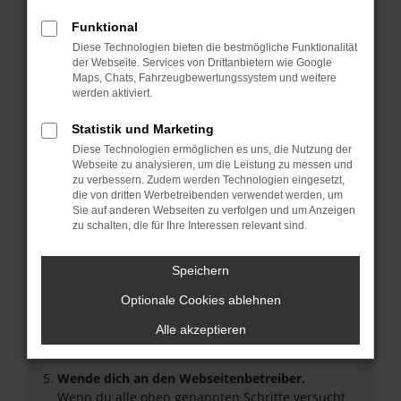
Überprüfe deine Firewall und deine
Funktional
Internetverbindung.
Diese Technologien bieten die bestmögliche Funktionalität
Laden andere Webseiten, zum Beispiel deine
der Webseite. Services von Drittanbietern wie Google
Suchmaschine?
Maps, Chats, Fahrzeugbewertungssystem und weitere
werden aktiviert.
Prüfe deine Browsererweiterungen.
Manche Erweiterungen, wie Werbeblocker, können
Statistik und Marketing
das Laden bestimmter Seiten verhindern.
Diese Technologien ermöglichen es uns, die Nutzung der
Funktioniert die Seite in einem anderen Browser
Webseite zu analysieren, um die Leistung zu messen und
oder in einem privaten Fenster?
zu verbessern. Zudem werden Technologien eingesetzt,
Starte dein Gerät neu.
die von dritten Werbetreibenden verwendet werden, um
Sie auf anderen Webseiten zu verfolgen und um Anzeigen
Das kann manchmal helfen, vorübergehende
zu schalten, die für Ihre Interessen relevant sind.
Probleme zu beheben.
Stelle sicher, dass dein Browser und dein
Speichern
Betriebssystem auf dem neuesten Stand sind.
Veraltete Software birgt nicht nur ein
Optionale Cookies ablehnen
Sicherheitsrisiko, sondern kann auch dazu führen,
Alle akzeptieren
dass bestimmte Funktionen nicht mehr
unterstützt werden.
Wende dich an den Webseitenbetreiber.
Wenn du alle oben genannten Schritte versucht