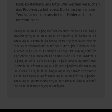
hast, kontaktiere uns bitte. Wir werden versuchen,
das Problem zu beheben. Du kannst uns diesen
Text schicken, um uns bei der Fehlersuche zu
unterstützen:
ewogICJuYW1lIjogIk5ldHdvcmtFcnJvciIsCiAgI
mNvbmZpZyI6IHsKICAgICJtZXRob2QiOiAiR0VUIi
wKICAgICJ1cmwiOiAiaHR0cHM6Ly9hcGkueC5ha3M
tcHJvZC5hdWRhcmlzLm5ldC92MS9jbGllbnRzLzI0
OTcvd2Vic2l0ZS12ZWhpY2xlcy83MDIxNTQ/Zmllb
GQ9aW50ZXJuYWxOdW1iZXImd2Vic2l0ZT02NWMzOT
JjYWQ1OTdlOTJlODEwYjA3YjkiLAogICAgImhlYWR
lcnMiOiB7fSwKICAgICJib2R5IjogbnVsbCwKICAg
ICJleHBlY3QiOiB7CiAgICAgICJyZXNwb25zZVR5c
GUiOiAiIgogICAgfSwKICAgICJ0aW1lb3V0IjogMC
wKICAgICJwcm9ncmVzcyI6IG51bGwsCiAgICAicml
za3kiOiBmYWxzZQogIH0KfQ==