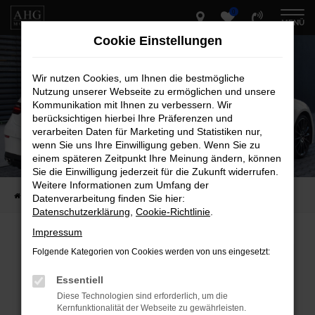
0
Zum
MENÜ
Hauptinhalt
Cookie Einstellungen
springen
Wir nutzen Cookies, um Ihnen die bestmögliche
Nutzung unserer Webseite zu ermöglichen und unsere
Kommunikation mit Ihnen zu verbessern. Wir
berücksichtigen hierbei Ihre Präferenzen und
verarbeiten Daten für Marketing und Statistiken nur,
wenn Sie uns Ihre Einwilligung geben. Wenn Sie zu
einem späteren Zeitpunkt Ihre Meinung ändern, können
Sie die Einwilligung jederzeit für die Zukunft widerrufen.
Weitere Informationen zum Umfang der
Startseite
Fahrzeug-Showroom
Datenverarbeitung finden Sie hier:
Datenschutzerklärung
,
Cookie-Richtlinie
.
Impressum
Folgende Kategorien von Cookies werden von uns eingesetzt:
Fehler: Network Error
Essentiell
Beim Laden ist ein Fehler aufgetreten.
Diese Technologien sind erforderlich, um die
Hier sind ein paar Tipps, die dir helfen können:
Kernfunktionalität der Webseite zu gewährleisten.