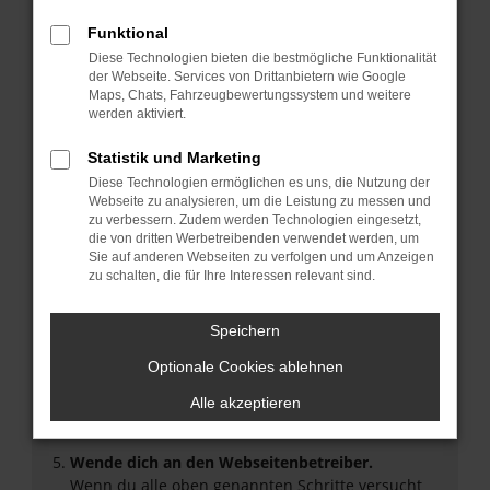
Überprüfe deine Firewall und deine
Funktional
Internetverbindung.
Diese Technologien bieten die bestmögliche Funktionalität
Laden andere Webseiten, zum Beispiel deine
der Webseite. Services von Drittanbietern wie Google
Suchmaschine?
Maps, Chats, Fahrzeugbewertungssystem und weitere
werden aktiviert.
Prüfe deine Browsererweiterungen.
Manche Erweiterungen, wie Werbeblocker, können
Statistik und Marketing
das Laden bestimmter Seiten verhindern.
Diese Technologien ermöglichen es uns, die Nutzung der
Funktioniert die Seite in einem anderen Browser
Webseite zu analysieren, um die Leistung zu messen und
oder in einem privaten Fenster?
zu verbessern. Zudem werden Technologien eingesetzt,
Starte dein Gerät neu.
die von dritten Werbetreibenden verwendet werden, um
Sie auf anderen Webseiten zu verfolgen und um Anzeigen
Das kann manchmal helfen, vorübergehende
zu schalten, die für Ihre Interessen relevant sind.
Probleme zu beheben.
Stelle sicher, dass dein Browser und dein
Speichern
Betriebssystem auf dem neuesten Stand sind.
Veraltete Software birgt nicht nur ein
Optionale Cookies ablehnen
Sicherheitsrisiko, sondern kann auch dazu führen,
Alle akzeptieren
dass bestimmte Funktionen nicht mehr
unterstützt werden.
Wende dich an den Webseitenbetreiber.
Wenn du alle oben genannten Schritte versucht