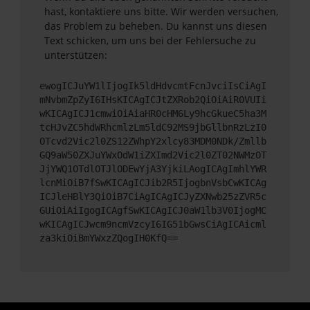
hast, kontaktiere uns bitte. Wir werden versuchen,
das Problem zu beheben. Du kannst uns diesen
Text schicken, um uns bei der Fehlersuche zu
unterstützen:
ewogICJuYW1lIjogIk5ldHdvcmtFcnJvciIsCiAgI
mNvbmZpZyI6IHsKICAgICJtZXRob2QiOiAiR0VUIi
wKICAgICJ1cmwiOiAiaHR0cHM6Ly9hcGkueC5ha3M
tcHJvZC5hdWRhcmlzLm5ldC92MS9jbGllbnRzLzI0
OTcvd2Vic2l0ZS12ZWhpY2xlcy83MDM0NDk/Zmllb
GQ9aW50ZXJuYWxOdW1iZXImd2Vic2l0ZT02NWMzOT
JjYWQ1OTdlOTJlODEwYjA3YjkiLAogICAgImhlYWR
lcnMiOiB7fSwKICAgICJib2R5IjogbnVsbCwKICAg
ICJleHBlY3QiOiB7CiAgICAgICJyZXNwb25zZVR5c
GUiOiAiIgogICAgfSwKICAgICJ0aW1lb3V0IjogMC
wKICAgICJwcm9ncmVzcyI6IG51bGwsCiAgICAicml
za3kiOiBmYWxzZQogIH0KfQ==