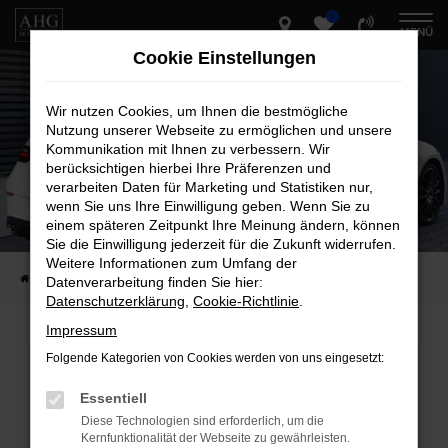
0
Zum
MENÜ
Hauptinhalt
Cookie Einstellungen
springen
Wir nutzen Cookies, um Ihnen die bestmögliche
Nutzung unserer Webseite zu ermöglichen und unsere
Kommunikation mit Ihnen zu verbessern. Wir
berücksichtigen hierbei Ihre Präferenzen und
verarbeiten Daten für Marketing und Statistiken nur,
wenn Sie uns Ihre Einwilligung geben. Wenn Sie zu
einem späteren Zeitpunkt Ihre Meinung ändern, können
Sie die Einwilligung jederzeit für die Zukunft widerrufen.
Weitere Informationen zum Umfang der
Startseite
Fahrzeug-Showroom
Datenverarbeitung finden Sie hier:
Datenschutzerklärung
,
Cookie-Richtlinie
.
Impressum
Folgende Kategorien von Cookies werden von uns eingesetzt:
Fehler: Network Error
Essentiell
Beim Laden ist ein Fehler aufgetreten.
Diese Technologien sind erforderlich, um die
Hier sind ein paar Tipps, die dir helfen können:
Kernfunktionalität der Webseite zu gewährleisten.