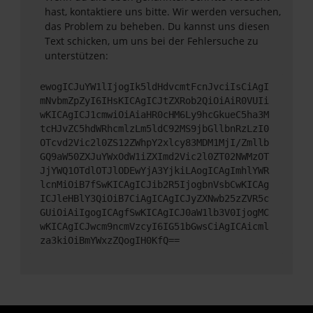
hast, kontaktiere uns bitte. Wir werden versuchen,
das Problem zu beheben. Du kannst uns diesen
Text schicken, um uns bei der Fehlersuche zu
unterstützen:
ewogICJuYW1lIjogIk5ldHdvcmtFcnJvciIsCiAgI
mNvbmZpZyI6IHsKICAgICJtZXRob2QiOiAiR0VUIi
wKICAgICJ1cmwiOiAiaHR0cHM6Ly9hcGkueC5ha3M
tcHJvZC5hdWRhcmlzLm5ldC92MS9jbGllbnRzLzI0
OTcvd2Vic2l0ZS12ZWhpY2xlcy83MDM1MjI/Zmllb
GQ9aW50ZXJuYWxOdW1iZXImd2Vic2l0ZT02NWMzOT
JjYWQ1OTdlOTJlODEwYjA3YjkiLAogICAgImhlYWR
lcnMiOiB7fSwKICAgICJib2R5IjogbnVsbCwKICAg
ICJleHBlY3QiOiB7CiAgICAgICJyZXNwb25zZVR5c
GUiOiAiIgogICAgfSwKICAgICJ0aW1lb3V0IjogMC
wKICAgICJwcm9ncmVzcyI6IG51bGwsCiAgICAicml
za3kiOiBmYWxzZQogIH0KfQ==