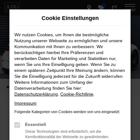
0
Zum
MENÜ
Hauptinhalt
Cookie Einstellungen
springen
Wir nutzen Cookies, um Ihnen die bestmögliche
Nutzung unserer Webseite zu ermöglichen und unsere
Kommunikation mit Ihnen zu verbessern. Wir
berücksichtigen hierbei Ihre Präferenzen und
verarbeiten Daten für Marketing und Statistiken nur,
wenn Sie uns Ihre Einwilligung geben. Wenn Sie zu
einem späteren Zeitpunkt Ihre Meinung ändern, können
Sie die Einwilligung jederzeit für die Zukunft widerrufen.
Weitere Informationen zum Umfang der
Startseite
Fahrzeug-Showroom
Datenverarbeitung finden Sie hier:
Datenschutzerklärung
,
Cookie-Richtlinie
.
Impressum
Folgende Kategorien von Cookies werden von uns eingesetzt:
Fehler: Network Error
Essentiell
Beim Laden ist ein Fehler aufgetreten.
Diese Technologien sind erforderlich, um die
Hier sind ein paar Tipps, die dir helfen können:
Kernfunktionalität der Webseite zu gewährleisten.