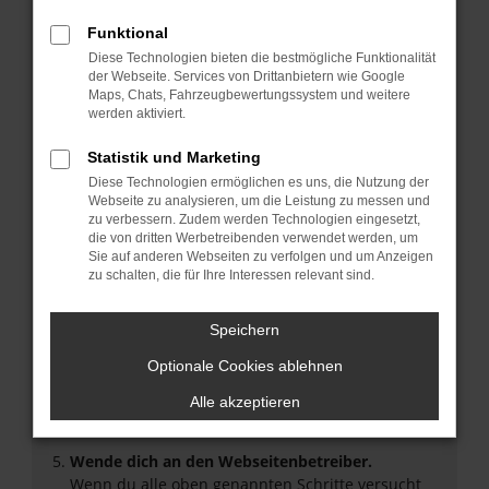
Überprüfe deine Firewall und deine
Funktional
Internetverbindung.
Diese Technologien bieten die bestmögliche Funktionalität
Laden andere Webseiten, zum Beispiel deine
der Webseite. Services von Drittanbietern wie Google
Suchmaschine?
Maps, Chats, Fahrzeugbewertungssystem und weitere
werden aktiviert.
Prüfe deine Browsererweiterungen.
Manche Erweiterungen, wie Werbeblocker, können
Statistik und Marketing
das Laden bestimmter Seiten verhindern.
Diese Technologien ermöglichen es uns, die Nutzung der
Funktioniert die Seite in einem anderen Browser
Webseite zu analysieren, um die Leistung zu messen und
oder in einem privaten Fenster?
zu verbessern. Zudem werden Technologien eingesetzt,
Starte dein Gerät neu.
die von dritten Werbetreibenden verwendet werden, um
Sie auf anderen Webseiten zu verfolgen und um Anzeigen
Das kann manchmal helfen, vorübergehende
zu schalten, die für Ihre Interessen relevant sind.
Probleme zu beheben.
Stelle sicher, dass dein Browser und dein
Speichern
Betriebssystem auf dem neuesten Stand sind.
Veraltete Software birgt nicht nur ein
Optionale Cookies ablehnen
Sicherheitsrisiko, sondern kann auch dazu führen,
Alle akzeptieren
dass bestimmte Funktionen nicht mehr
unterstützt werden.
Wende dich an den Webseitenbetreiber.
Wenn du alle oben genannten Schritte versucht