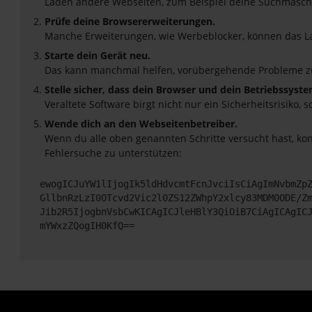
Laden andere Webseiten, zum Beispiel deine Suchmasch
Prüfe deine Browsererweiterungen.
Manche Erweiterungen, wie Werbeblocker, können das Lad
Starte dein Gerät neu.
Das kann manchmal helfen, vorübergehende Probleme z
Stelle sicher, dass dein Browser und dein Betriebssyst
Veraltete Software birgt nicht nur ein Sicherheitsrisik
Wende dich an den Webseitenbetreiber.
Wenn du alle oben genannten Schritte versucht hast, ko
Fehlersuche zu unterstützen:
ewogICJuYW1lIjogIk5ldHdvcmtFcnJvciIsCiAgImNvbmZp
GllbnRzLzI0OTcvd2Vic2l0ZS12ZWhpY2xlcy83MDM0ODE/Z
Jib2R5IjogbnVsbCwKICAgICJleHBlY3QiOiB7CiAgICAgIC
mYWxzZQogIH0KfQ==