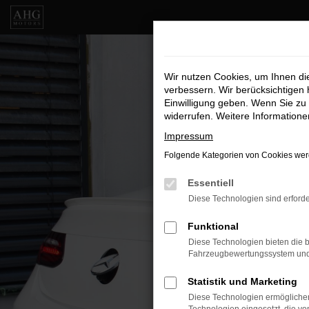
Zum
Hauptinhalt
springen
Wir nutzen Cookies, um Ihnen d
verbessern. Wir berücksichtigen 
Einwilligung geben. Wenn Sie zu 
widerrufen. Weitere Information
Impressum
Folgende Kategorien von Cookies werd
Essentiell
Diese Technologien sind erforde
Funktional
Diese Technologien bieten die b
Fahrzeugbewertungssystem und w
Statistik und Marketing
Diese Technologien ermöglichen