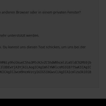
m anderen Browser oder in einem privaten Fenster?
 mehr unterstützt werden.
. Du kannst uns diesen Text schicken, um uns bei der
cHM6Ly9hcGkueC5ha3MtcHJvZC5hdWRhcmlzLm5ldC92MS9jb
TJlODEwYjA3YjkiLAogICAgImhlYWRlcnMiOiB7fSwKICAgIC
wKICAgICJwcm9ncmVzcyI6IG51bGwsCiAgICAicmlza3kiOiB