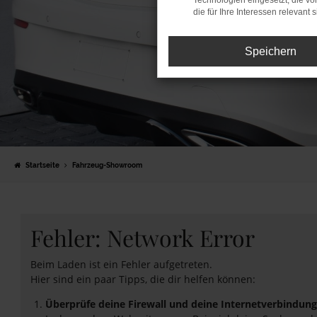
Technologien eingesetzt, die v
die für Ihre Interessen relevant s
Speichern
Startseite
Fahrzeug-Showroom
Fehler: Network Error
Beim Laden ist ein Fehler aufgetreten.
Hier sind ein paar Tipps, die dir helfen können:
Überprüfe deine Firewall und deine Internetverbindung