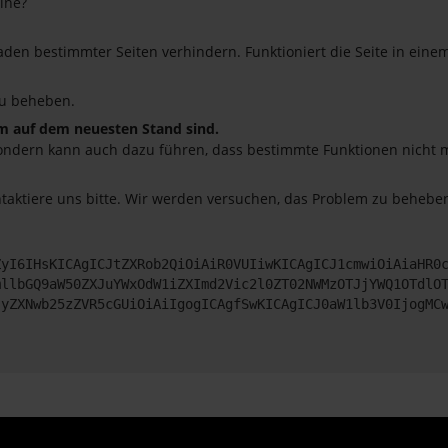
ine?
en bestimmter Seiten verhindern. Funktioniert die Seite in eine
u beheben.
em auf dem neuesten Stand sind.
o, sondern kann auch dazu führen, dass bestimmte Funktionen nicht
ntaktiere uns bitte. Wir werden versuchen, das Problem zu beheben
ZyI6IHsKICAgICJtZXRob2QiOiAiR0VUIiwKICAgICJ1cmwiOiAiaHR0
mllbGQ9aW50ZXJuYWxOdW1iZXImd2Vic2l0ZT02NWMzOTJjYWQ1OTdlO
JyZXNwb25zZVR5cGUiOiAiIgogICAgfSwKICAgICJ0aW1lb3V0IjogMC