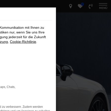
0
MENÜ
 Kommunikation mit Ihnen zu
stiken nur, wenn Sie uns Ihre
ung jederzeit für die Zukunft
ärung
,
Cookie-Richtlinie
.
Maps, Chats,
nd zu verbessern. Zudem werden