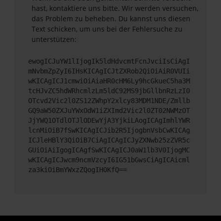
hast, kontaktiere uns bitte. Wir werden versuchen,
das Problem zu beheben. Du kannst uns diesen
Text schicken, um uns bei der Fehlersuche zu
unterstützen:
ewogICJuYW1lIjogIk5ldHdvcmtFcnJvciIsCiAgI
mNvbmZpZyI6IHsKICAgICJtZXRob2QiOiAiR0VUIi
wKICAgICJ1cmwiOiAiaHR0cHM6Ly9hcGkueC5ha3M
tcHJvZC5hdWRhcmlzLm5ldC92MS9jbGllbnRzLzI0
OTcvd2Vic2l0ZS12ZWhpY2xlcy83MDM1NDE/Zmllb
GQ9aW50ZXJuYWxOdW1iZXImd2Vic2l0ZT02NWMzOT
JjYWQ1OTdlOTJlODEwYjA3YjkiLAogICAgImhlYWR
lcnMiOiB7fSwKICAgICJib2R5IjogbnVsbCwKICAg
ICJleHBlY3QiOiB7CiAgICAgICJyZXNwb25zZVR5c
GUiOiAiIgogICAgfSwKICAgICJ0aW1lb3V0IjogMC
wKICAgICJwcm9ncmVzcyI6IG51bGwsCiAgICAicml
za3kiOiBmYWxzZQogIH0KfQ==