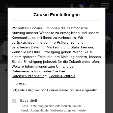
0
Zum
MENÜ
Hauptinhalt
Cookie Einstellungen
springen
Wir nutzen Cookies, um Ihnen die bestmögliche
Nutzung unserer Webseite zu ermöglichen und unsere
Kommunikation mit Ihnen zu verbessern. Wir
berücksichtigen hierbei Ihre Präferenzen und
verarbeiten Daten für Marketing und Statistiken nur,
wenn Sie uns Ihre Einwilligung geben. Wenn Sie zu
einem späteren Zeitpunkt Ihre Meinung ändern, können
Sie die Einwilligung jederzeit für die Zukunft widerrufen.
Weitere Informationen zum Umfang der
Startseite
Fahrzeug-Showroom
Datenverarbeitung finden Sie hier:
Datenschutzerklärung
,
Cookie-Richtlinie
.
Impressum
Folgende Kategorien von Cookies werden von uns eingesetzt:
Fehler: Network Error
Essentiell
Beim Laden ist ein Fehler aufgetreten.
Diese Technologien sind erforderlich, um die
Hier sind ein paar Tipps, die dir helfen können:
Kernfunktionalität der Webseite zu gewährleisten.