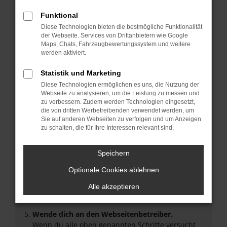
Überprüfe deine Firewall und deine
Funktional
Internetverbindung.
Diese Technologien bieten die bestmögliche Funktionalität
Laden andere Webseiten, zum Beispiel deine
der Webseite. Services von Drittanbietern wie Google
Suchmaschine?
Maps, Chats, Fahrzeugbewertungssystem und weitere
werden aktiviert.
Prüfe deine Browsererweiterungen.
Manche Erweiterungen, wie Werbeblocker, können
Statistik und Marketing
das Laden bestimmter Seiten verhindern.
Diese Technologien ermöglichen es uns, die Nutzung der
Funktioniert die Seite in einem anderen Browser
Webseite zu analysieren, um die Leistung zu messen und
oder in einem privaten Fenster?
zu verbessern. Zudem werden Technologien eingesetzt,
Starte dein Gerät neu.
die von dritten Werbetreibenden verwendet werden, um
Sie auf anderen Webseiten zu verfolgen und um Anzeigen
Das kann manchmal helfen, vorübergehende
zu schalten, die für Ihre Interessen relevant sind.
Probleme zu beheben.
Stelle sicher, dass dein Browser und dein
Speichern
Betriebssystem auf dem neuesten Stand sind.
Veraltete Software birgt nicht nur ein
Optionale Cookies ablehnen
Sicherheitsrisiko, sondern kann auch dazu führen,
Alle akzeptieren
dass bestimmte Funktionen nicht mehr
unterstützt werden.
Wende dich an den Webseitenbetreiber.
Wenn du alle oben genannten Schritte versucht