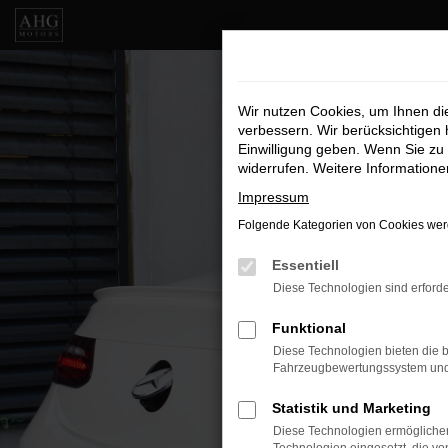
Zum
Hauptinhalt
springen
Wir nutzen Cookies, um Ihnen d
verbessern. Wir berücksichtigen 
Einwilligung geben. Wenn Sie zu 
widerrufen. Weitere Information
Impressum
Folgende Kategorien von Cookies werd
Essentiell
Diese Technologien sind erforde
Funktional
Diese Technologien bieten die b
Fahrzeugbewertungssystem und w
Statistik und Marketing
Diese Technologien ermöglichen