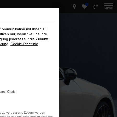
0
MENÜ
 Kommunikation mit Ihnen zu
stiken nur, wenn Sie uns Ihre
ung jederzeit für die Zukunft
ärung
,
Cookie-Richtlinie
.
Maps, Chats,
nd zu verbessern. Zudem werden