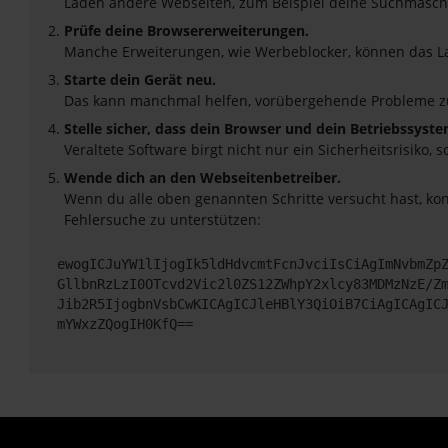
Laden andere Webseiten, zum Beispiel deine Suchmasch
Prüfe deine Browsererweiterungen.
Manche Erweiterungen, wie Werbeblocker, können das Lad
Starte dein Gerät neu.
Das kann manchmal helfen, vorübergehende Probleme z
Stelle sicher, dass dein Browser und dein Betriebssyst
Veraltete Software birgt nicht nur ein Sicherheitsrisik
Wende dich an den Webseitenbetreiber.
Wenn du alle oben genannten Schritte versucht hast, ko
Fehlersuche zu unterstützen:
ewogICJuYW1lIjogIk5ldHdvcmtFcnJvciIsCiAgImNvbmZp
GllbnRzLzI0OTcvd2Vic2l0ZS12ZWhpY2xlcy83MDMzNzE/Z
Jib2R5IjogbnVsbCwKICAgICJleHBlY3QiOiB7CiAgICAgIC
mYWxzZQogIH0KfQ==