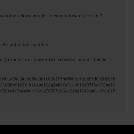
m anderen Browser oder in einem privaten Fenster?
 mehr unterstützt werden.
. Du kannst uns diesen Text schicken, um uns bei der
cHM6Ly9hcGkueC5ha3MtcHJvZC5hdWRhcmlzLm5ldC92MS9jb
TJlODEwYjA3YjkiLAogICAgImhlYWRlcnMiOiB7fSwKICAgIC
wKICAgICJwcm9ncmVzcyI6IG51bGwsCiAgICAicmlza3kiOiB