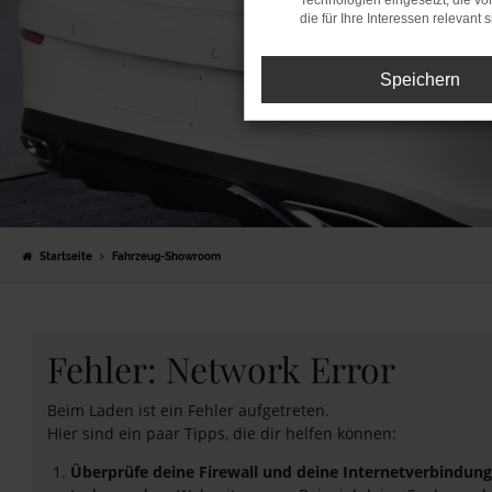
Technologien eingesetzt, die v
die für Ihre Interessen relevant s
Speichern
Startseite
Fahrzeug-Showroom
Fehler: Network Error
Beim Laden ist ein Fehler aufgetreten.
Hier sind ein paar Tipps, die dir helfen können:
Überprüfe deine Firewall und deine Internetverbindung