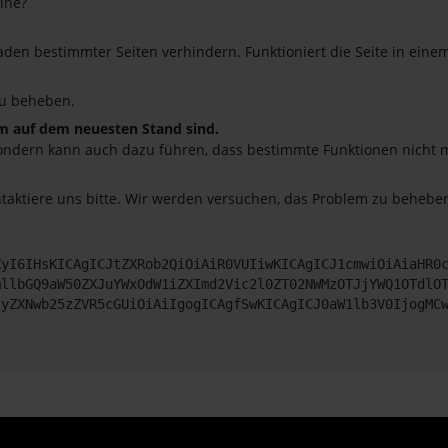
ine?
en bestimmter Seiten verhindern. Funktioniert die Seite in eine
u beheben.
em auf dem neuesten Stand sind.
o, sondern kann auch dazu führen, dass bestimmte Funktionen nicht
ntaktiere uns bitte. Wir werden versuchen, das Problem zu beheben
ZyI6IHsKICAgICJtZXRob2QiOiAiR0VUIiwKICAgICJ1cmwiOiAiaHR0
mllbGQ9aW50ZXJuYWxOdW1iZXImd2Vic2l0ZT02NWMzOTJjYWQ1OTdlO
JyZXNwb25zZVR5cGUiOiAiIgogICAgfSwKICAgICJ0aW1lb3V0IjogMC