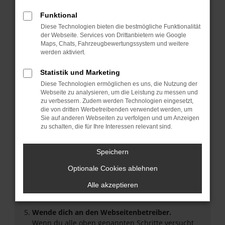
Überprüfe deine Firewall und deine
Funktional
Internetverbindung.
Diese Technologien bieten die bestmögliche Funktionalität
Laden andere Webseiten, zum Beispiel deine
der Webseite. Services von Drittanbietern wie Google
Suchmaschine?
Maps, Chats, Fahrzeugbewertungssystem und weitere
werden aktiviert.
Prüfe deine Browsererweiterungen.
Manche Erweiterungen, wie Werbeblocker, können
Statistik und Marketing
das Laden bestimmter Seiten verhindern.
Diese Technologien ermöglichen es uns, die Nutzung der
Funktioniert die Seite in einem anderen Browser
Webseite zu analysieren, um die Leistung zu messen und
oder in einem privaten Fenster?
zu verbessern. Zudem werden Technologien eingesetzt,
Starte dein Gerät neu.
die von dritten Werbetreibenden verwendet werden, um
Sie auf anderen Webseiten zu verfolgen und um Anzeigen
Das kann manchmal helfen, vorübergehende
zu schalten, die für Ihre Interessen relevant sind.
Probleme zu beheben.
Stelle sicher, dass dein Browser und dein
Speichern
Betriebssystem auf dem neuesten Stand sind.
Veraltete Software birgt nicht nur ein
Optionale Cookies ablehnen
Sicherheitsrisiko, sondern kann auch dazu führen,
Alle akzeptieren
dass bestimmte Funktionen nicht mehr
unterstützt werden.
Wende dich an den Webseitenbetreiber.
Wenn du alle oben genannten Schritte versucht