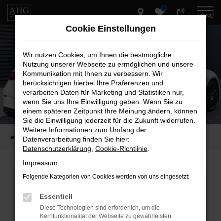
0
Zum
MENÜ
Hauptinhalt
Cookie Einstellungen
springen
Wir nutzen Cookies, um Ihnen die bestmögliche
Nutzung unserer Webseite zu ermöglichen und unsere
Kommunikation mit Ihnen zu verbessern. Wir
berücksichtigen hierbei Ihre Präferenzen und
verarbeiten Daten für Marketing und Statistiken nur,
wenn Sie uns Ihre Einwilligung geben. Wenn Sie zu
einem späteren Zeitpunkt Ihre Meinung ändern, können
Sie die Einwilligung jederzeit für die Zukunft widerrufen.
Weitere Informationen zum Umfang der
Startseite
Fahrzeug-Showroom
Datenverarbeitung finden Sie hier:
Datenschutzerklärung
,
Cookie-Richtlinie
.
Impressum
Folgende Kategorien von Cookies werden von uns eingesetzt:
Fehler: Network Error
Essentiell
Beim Laden ist ein Fehler aufgetreten.
Diese Technologien sind erforderlich, um die
Hier sind ein paar Tipps, die dir helfen können:
Kernfunktionalität der Webseite zu gewährleisten.