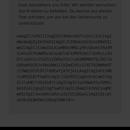
hast, kontaktiere uns bitte. Wir werden versuchen,
das Problem zu beheben. Du kannst uns diesen
Text schicken, um uns bei der Fehlersuche zu
unterstützen:
ewogICJuYW1lIjogIk5ldHdvcmtFcnJvciIsCiAgI
mNvbmZpZyI6IHsKICAgICJtZXRob2QiOiAiR0VUIi
wKICAgICJ1cmwiOiAiaHR0cHM6Ly9hcGkueC5ha3M
tcHJvZC5hdWRhcmlzLm5ldC92MS9jbGllbnRzLzI0
OTcvd2Vic2l0ZS12ZWhpY2xlcy83MDM0OTQ/Zmllb
GQ9aW50ZXJuYWxOdW1iZXImd2Vic2l0ZT02NWMzOT
JjYWQ1OTdlOTJlODEwYjA3YjkiLAogICAgImhlYWR
lcnMiOiB7fSwKICAgICJib2R5IjogbnVsbCwKICAg
ICJleHBlY3QiOiB7CiAgICAgICJyZXNwb25zZVR5c
GUiOiAiIgogICAgfSwKICAgICJ0aW1lb3V0IjogMC
wKICAgICJwcm9ncmVzcyI6IG51bGwsCiAgICAicml
za3kiOiBmYWxzZQogIH0KfQ==